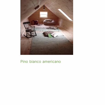
Pino bianco americano
Navigazione
articoli