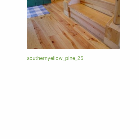
southernyellow_pine_25
投
稿
ナ
ビ
ゲ