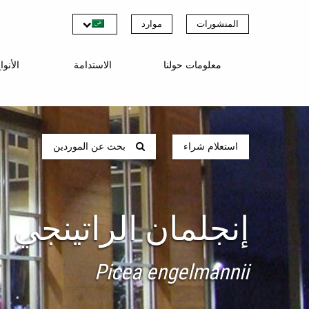
المنشورات
موارد
معلومات حولنا
الاستدامة
الأنو
استعلام شراء
بحث عن الموردين
إنجلمان الراتينجي
Picea engelmannii