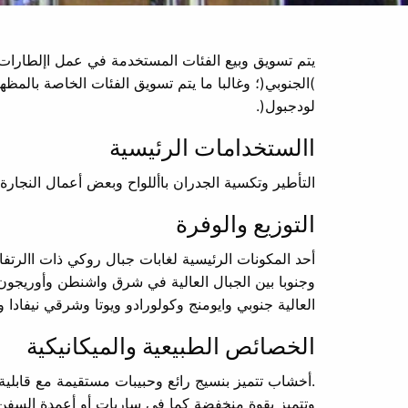
يتم تسويق وبيع الفئات المستخدمة في عمل اإلطارات ا
لودجبول(.
االستخدامات الرئيسية
التأطير وتكسية الجدران باأللواح وبعض أعمال النجارة
التوزيع والوفرة
أحد المكونات الرئيسية لغابات جبال روكي ذات االرتفا
وجنوبا بين الجبال العالية في شرق واشنطن وأوريجون 
العالية جنوبي وايومنج وكولورادو ويوتا وشرقي نيفادا 
الخصائص الطبيعية والميكانيكية
وتتميز بقوة منخفضة كما في ساريات أو أعمدة السفن ب