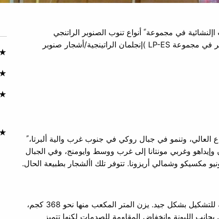
إلنشائية في مجموعة ً أنواع تنوب الصنوبر الراتنجي
)الجنوبي(؛ وغالبا ما يتم تسويق الفئات الخاصة بالمظهر في مجموعة LP-ES )إنجلمان الراتينجية/أشجار صنوبر
☆
☆
☆
☆
ع العالي، وتنمو في جبال روكي في جنوب غرب والية ألبرتا، ً
وإيداهو وغربي مونتانا إلى غرب ووسط وايومنج، وفي الجبال
ونيو مكسيكو وشمالي أريزونا. تتوفر تلك األشجار بطبيعة الحال.
.أخشاب تتميز بنسيج رائع وحبيبات مستقيمة مع قابلية للتشكيل بشكل جيد. يزن المتر المكعب منها نحو 368 كجم،
جانب الليونة وانخفاض المقاومة للصدمات لكنها تتميز