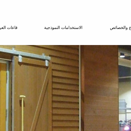
اع والخصائص
الاستخدامات النموذجية
قاعات الع