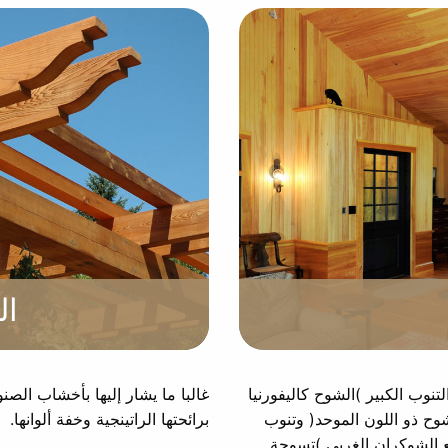
ال
نوب الكبير )الشوح كاليفورنيا
غالبا ما يشار إليها بأخشاب الص
شوح ذو اللون الموحد( وتنوب
برائحتها الراتينجية وخفة ألوانها.
ع الشوكران الغربي )تسوجة