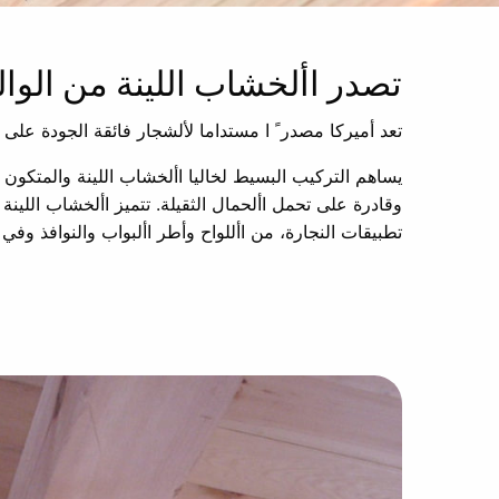
تصدر األخشاب اللينة من الواليات ا
تعد أميركا مصدر ً ا مستداما لألشجار فائقة الجودة على 
يساهم التركيب البسيط لخاليا األخشاب اللينة والمتكون 
وقادرة على تحمل األحمال الثقيلة. تتميز األخشاب اللين
تطبيقات النجارة، من األلواح وأطر األبواب والنوافذ وفي ا