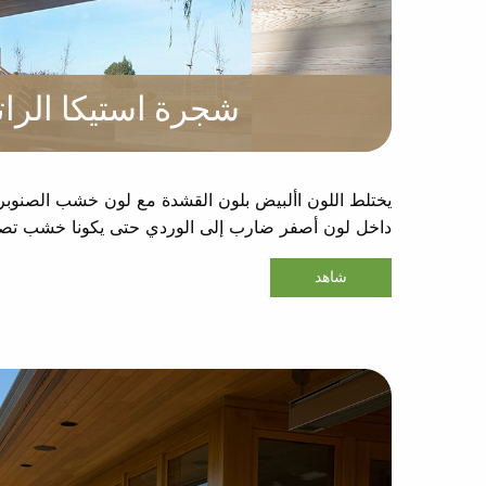
شجرة استيكا الرات
يختلط اللون األبيض بلون القشدة مع لون خشب الصنوبر 
داخل لون أصفر ضارب إلى الوردي حتى يكونا خشب تصمي
شاهد