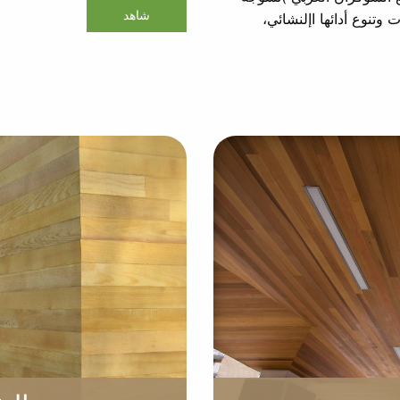
شاهد
تنوع أدائها اإلنشائي،