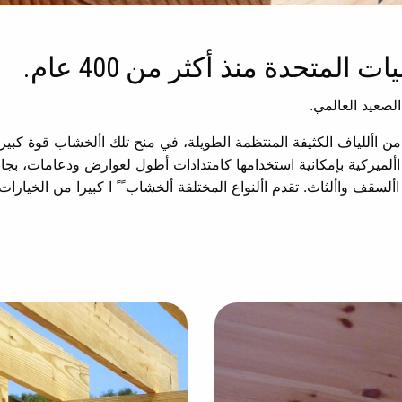
لمتحدة منذ أكثر من 400 عام.
الصعيد العالمي.
من األلياف الكثيفة المنتظمة الطويلة، في منح تلك األخشاب قوة كبيرة
ة األميركية بإمكانية استخدامها كامتدادات أطول لعوارض ودعامات، بج
ألسقف واألثاث. تقدم األنواع المختلفة ألخشاب ً ً ا كبيرا من الخيارات.