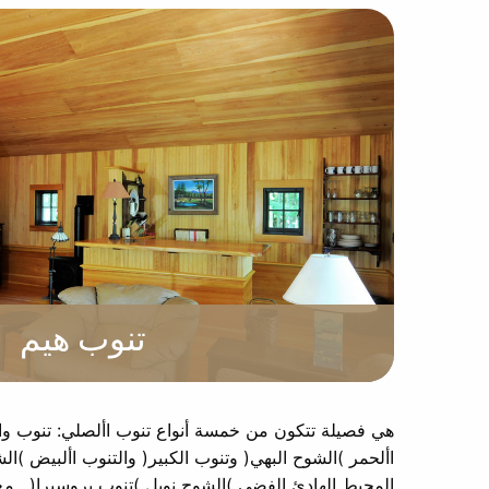
تنوب هيم
هي فصيلة تتكون من خمسة أنواع تنوب األصلي: تنوب والت
األحمر )الشوح البهي( وتنوب الكبير( والتنوب األبيض )ال
المحيط الهادئ الفضي )الشوح نوبل )تنوب بروسيرا( . م