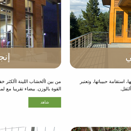
ي
إنج
، استقامة حبيباتها، وتعتبر
من بين األخشاب اللينة األكثر خف
لثقل.
القوة بالوزن. بيضاء تقريبا مع لم
شاهد