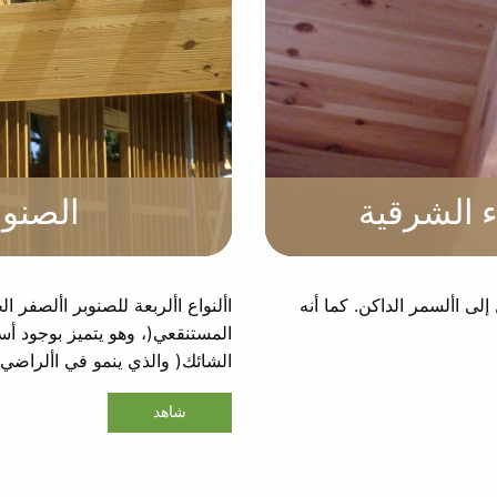
ء الشرقية
الصنوب
لى األسمر الداكن. كما أنه
األنواع األربعة للصنوبر األصفر 
المستنقعي(، وهو يتميز بوجود أسو
الشائك( والذي ينمو في األراضي ال
شاهد