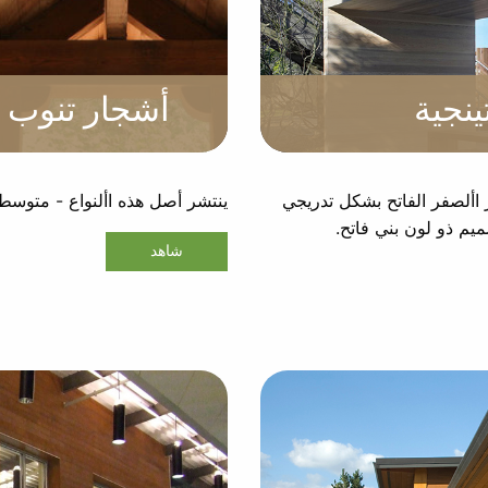
ينجية
أشجار تنوب الصن
األصفر الفاتح بشكل تدريجي
ينتشر أصل هذه األنواع - متوسطة 
م ذو لون بني فاتح.
شاهد