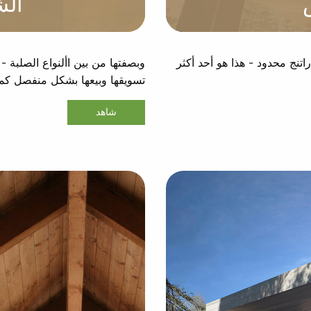
الش
نج محدود - هذا هو أحد أكثر
وبصفتها من بين األنواع الصلبة -
تسويقها وبيعها بشكل منفصل كما
شاهد