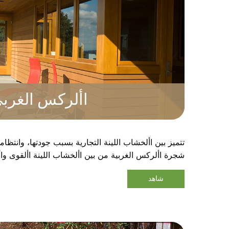
األركس الغرب
تتميز بين األخشاب اللينة التجارية بسبب جودتها، وانتظامها
شجرة األركس الغربية من بين األخشاب اللينة األقوى واأ
شاهد