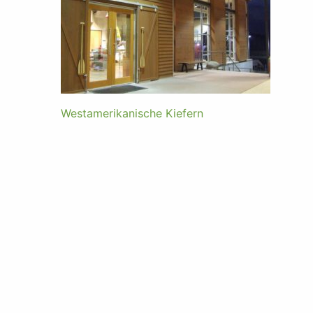
Westamerikanische Kiefern
Beitragsnavigation