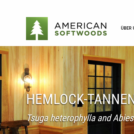
ÜBER 
HEMLOCK-TANNEN
Tsuga heterophylla and Abies