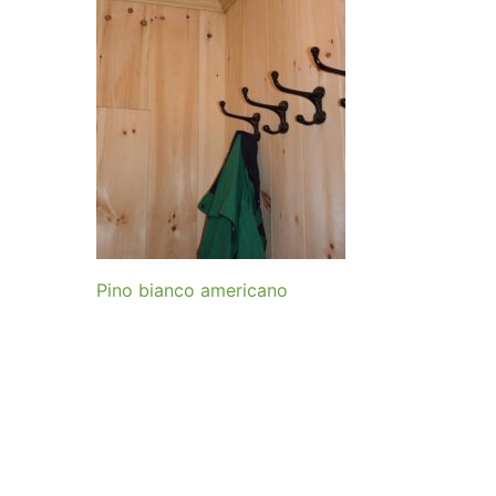
Pino bianco americano
Navigazione
articoli